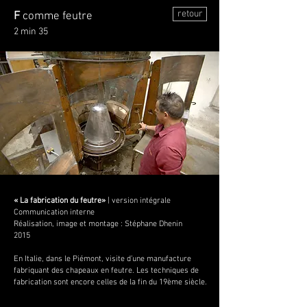
retour
F
comme feutre
2 min 35
« La fabrication du feutre»
| version intégrale
Communication interne
Réalisation, image et montage : Stéphane Dhenin
2015
En Italie, dans le Piémont, visite d’une manufacture
fabriquant des chapeaux en feutre. Les techniques de
fabrication sont encore celles de la fin du 19ème siècle.