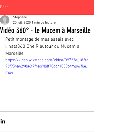
Post
Stéphane
20 juil. 2020
1 min de lecture
Vidéo 360° - le Mucem à Marseille
Petit montage de mes essais avec 
l’Insta360 One R autour du Mucem à 
Marseille
https://video.wixstatic.com/video/39723a_183fd
96f954a4298a6f7f4ab9bdf70dc/1080p/mp4/file.
mp4