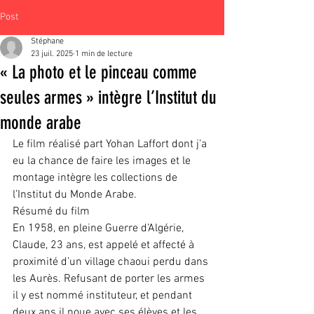
Post
Stéphane
23 juil. 2025
1 min de lecture
« La photo et le pinceau comme
seules armes » intègre l’Institut du
monde arabe
Le film réalisé part Yohan Laffort dont j’a 
eu la chance de faire les images et le 
montage intègre les collections de 
l’Institut du Monde Arabe.
Résumé du film
En 1958, en pleine Guerre d’Algérie, 
Claude, 23 ans, est appelé et affecté à 
proximité d’un village chaoui perdu dans 
les Aurès. Refusant de porter les armes 
il y est nommé instituteur, et pendant 
deux ans il noue avec ses élèves et les 