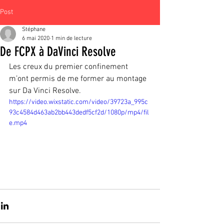
Post
Stéphane
6 mai 2020
1 min de lecture
De FCPX à DaVinci Resolve
Les creux du premier confinement 
m’ont permis de me former au montage 
sur Da Vinci Resolve.  
https://video.wixstatic.com/video/39723a_995c
93c4584d463ab2bb443dedf5cf2d/1080p/mp4/fil
e.mp4